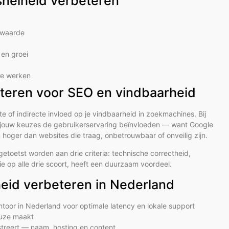
snelheid verbeteren
e waarde
en groei
 te werken
eteren voor SEO en vindbaarheid
of indirecte invloed op je vindbaarheid in zoekmachines. Bij
oe jouw keuzes de gebruikerservaring beïnvloeden — want Google
hoger dan websites die traag, onbetrouwbaar of onveilig zijn.
etoetst worden aan drie criteria: technische correctheid,
ie op alle drie scoort, heeft een duurzaam voordeel.
heid verbeteren in Nederland
ntoor in Nederland voor optimale latency en lokale support
euze maakt
istreert — naam, hosting en content