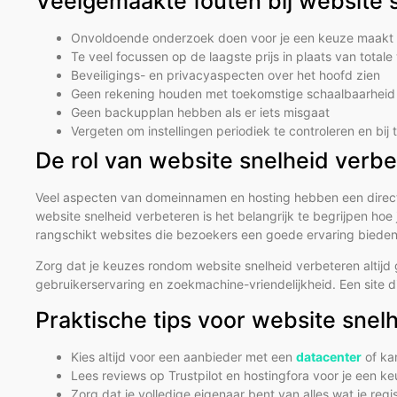
Veelgemaakte fouten bij website 
Onvoldoende onderzoek doen voor je een keuze maakt
Te veel focussen op de laagste prijs in plaats van total
Beveiligings- en privacyaspecten over het hoofd zien
Geen rekening houden met toekomstige schaalbaarheid 
Geen backupplan hebben als er iets misgaat
Vergeten om instellingen periodiek te controleren en bij
De rol van website snelheid verb
Veel aspecten van domeinnamen en hosting hebben een directe 
website snelheid verbeteren is het belangrijk te begrijpen h
rangschikt websites die bezoekers een goede ervaring bieden 
Zorg dat je keuzes rondom website snelheid verbeteren altijd g
gebruikerservaring en zoekmachine-vriendelijkheid. Een site d
Praktische tips voor website snel
Kies altijd voor een aanbieder met een
datacenter
of ka
Lees reviews op Trustpilot en hostingfora voor je een k
Zorg dat je volledige eigenaar bent van alles wat je reg