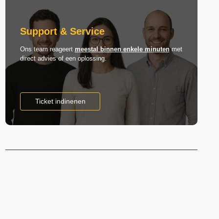
Support & Service
Ons team reageert
meestal binnen enkele minuten
met
direct advies of een oplossing.
Ticket indinenen