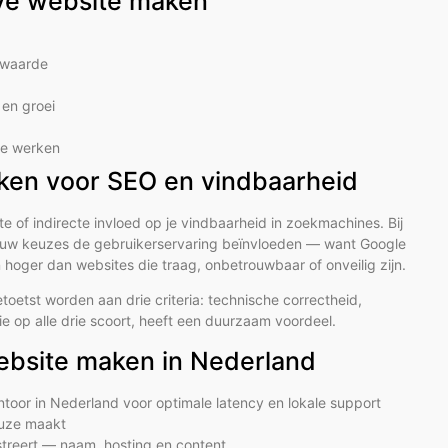
ive website maken
e waarde
en groei
 te werken
aken voor SEO en vindbaarheid
of indirecte invloed op je vindbaarheid in zoekmachines. Bij
 jouw keuzes de gebruikerservaring beïnvloeden — want Google
hoger dan websites die traag, onbetrouwbaar of onveilig zijn.
oetst worden aan drie criteria: technische correctheid,
ie op alle drie scoort, heeft een duurzaam voordeel.
website maken in Nederland
ntoor in Nederland voor optimale latency en lokale support
euze maakt
istreert — naam, hosting en content