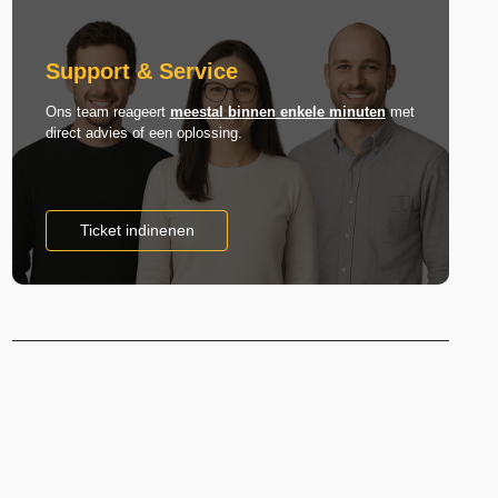
Support & Service
Ons team reageert
meestal binnen enkele minuten
met
direct advies of een oplossing.
Ticket indinenen