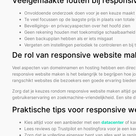
Veelgemaakte fouten bij respons
Onvoldoende onderzoek doen voor je een keuze maakt
Te veel focussen op de laagste prijs in plaats van total
Beveiligings- en privacyaspecten over het hoofd zien
Geen rekening houden met toekomstige schaalbaarheid 
Geen backupplan hebben als er iets misgaat
Vergeten om instellingen periodiek te controleren en bij
De rol van responsive website m
Veel aspecten van domeinnamen en hosting hebben een directe 
responsive website maken is het belangrijk te begrijpen hoe
rangschikt websites die bezoekers een goede ervaring bieden 
Zorg dat je keuzes rondom responsive website maken altijd get
gebruikerservaring en zoekmachine-vriendelijkheid. Een site d
Praktische tips voor responsive 
Kies altijd voor een aanbieder met een
datacenter
of ka
Lees reviews op Trustpilot en hostingfora voor je een k
Zorg dat je volledige eigenaar bent van alles wat je reg