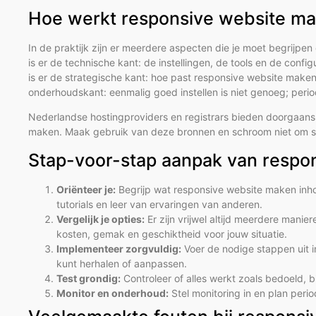
Hoe werkt responsive website mak
In de praktijk zijn er meerdere aspecten die je moet begrijpe
is er de technische kant: de instellingen, de tools en de config
is er de strategische kant: hoe past responsive website maken 
onderhoudskant: eenmalig goed instellen is niet genoeg; perio
Nederlandse hostingproviders en registrars bieden doorgaan
maken. Maak gebruik van deze bronnen en schroom niet om sup
Stap-voor-stap aanpak van respo
Oriënteer je:
Begrijp wat responsive website maken inho
tutorials en leer van ervaringen van anderen.
Vergelijk je opties:
Er zijn vrijwel altijd meerdere mani
kosten, gemak en geschiktheid voor jouw situatie.
Implementeer zorgvuldig:
Voer de nodige stappen uit in
kunt herhalen of aanpassen.
Test grondig:
Controleer of alles werkt zoals bedoeld, b
Monitor en onderhoud:
Stel monitoring in en plan peri