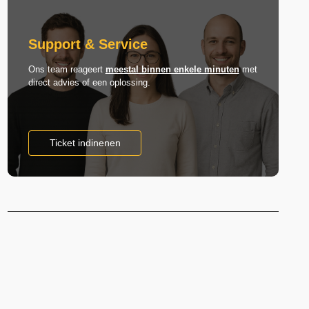
Support & Service
Ons team reageert
meestal binnen enkele minuten
met
direct advies of een oplossing.
Ticket indinenen