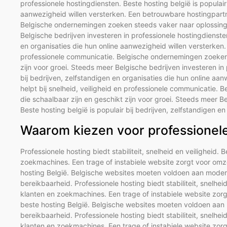
professionele hostingdiensten. Beste hosting belgië is populair
aanwezigheid willen versterken. Een betrouwbare hostingpartne
Belgische ondernemingen zoeken steeds vaker naar oplossingen
Belgische bedrijven investeren in professionele hostingdiensten
en organisaties die hun online aanwezigheid willen versterken.
professionele communicatie. Belgische ondernemingen zoeken 
zijn voor groei. Steeds meer Belgische bedrijven investeren in 
bij bedrijven, zelfstandigen en organisaties die hun online a
helpt bij snelheid, veiligheid en professionele communicatie
die schaalbaar zijn en geschikt zijn voor groei. Steeds meer B
Beste hosting belgië is populair bij bedrijven, zelfstandigen en
Waarom kiezen voor professionele 
Professionele hosting biedt stabiliteit, snelheid en veiligheid. 
zoekmachines. Een trage of instabiele website zorgt voor omze
hosting België. Belgische websites moeten voldoen aan modern
bereikbaarheid. Professionele hosting biedt stabiliteit, snelhei
klanten en zoekmachines. Een trage of instabiele website zorg
beste hosting België. Belgische websites moeten voldoen aan 
bereikbaarheid. Professionele hosting biedt stabiliteit, snelhei
klanten en zoekmachines. Een trage of instabiele website zorg