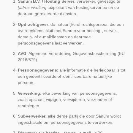
Sanum B.V. / Hosting Server
: verwerker, gevestigd te
[adres invullen]
, exploitant van hostingserver.be en de
daaraan gerelateerde diensten.
Opdrachtgever
: de natuurlijke of rechtspersoon die een
overeenkomst sluit met Sanum voor hosting-, server-,
domein- of e-maildiensten en daarmee
persoonsgegevens laat verwerken.
AVG
: Algemene Verordening Gegevensbescherming (EU
2016/679).
Persoonsgegevens
: alle informatie die herleidbaar is tot
een geïdentificeerde of identificeerbare natuurlijke
persoon.
Verwerking
: elke bewerking van persoonsgegevens,
zoals opslaan, wijzigen, verwijderen, verzenden of
raadplegen.
Subverwerker
: elke derde partij die door Sanum wordt
ingeschakeld om persoonsgegevens te verwerken.
Diensten
: alle hosting-, server-, e-mail-, VPS-,