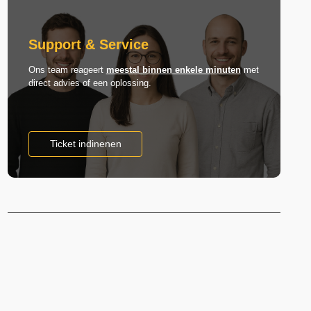
Support & Service
Ons team reageert
meestal binnen enkele minuten
met
direct advies of een oplossing.
Ticket indinenen