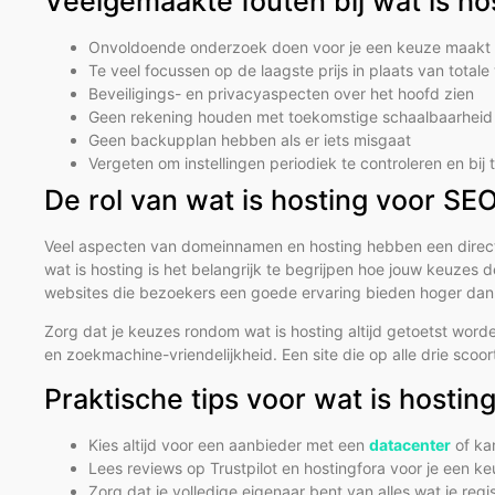
Veelgemaakte fouten bij wat is ho
Onvoldoende onderzoek doen voor je een keuze maakt
Te veel focussen op de laagste prijs in plaats van total
Beveiligings- en privacyaspecten over het hoofd zien
Geen rekening houden met toekomstige schaalbaarheid 
Geen backupplan hebben als er iets misgaat
Vergeten om instellingen periodiek te controleren en bij
De rol van wat is hosting voor SE
Veel aspecten van domeinnamen en hosting hebben een directe 
wat is hosting is het belangrijk te begrijpen hoe jouw keuze
websites die bezoekers een goede ervaring bieden hoger dan w
Zorg dat je keuzes rondom wat is hosting altijd getoetst worde
en zoekmachine-vriendelijkheid. Een site die op alle drie scoo
Praktische tips voor wat is hostin
Kies altijd voor een aanbieder met een
datacenter
of ka
Lees reviews op Trustpilot en hostingfora voor je een k
Zorg dat je volledige eigenaar bent van alles wat je reg