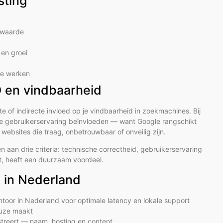
sting
e waarde
en groei
 te werken
O en vindbaarheid
of indirecte invloed op je vindbaarheid in zoekmachines. Bij
s de gebruikerservaring beïnvloeden — want Google rangschikt
ebsites die traag, onbetrouwbaar of onveilig zijn.
n aan drie criteria: technische correctheid, gebruikerservaring
rt, heeft een duurzaam voordeel.
g in Nederland
ntoor in Nederland voor optimale latency en lokale support
euze maakt
istreert — naam, hosting en content