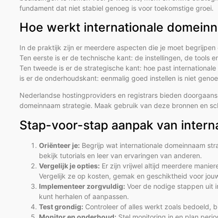
fundament dat niet stabiel genoeg is voor toekomstige groei.
Hoe werkt internationale domeinna
In de praktijk zijn er meerdere aspecten die je moet begrijpe
Ten eerste is er de technische kant: de instellingen, de tools en
Ten tweede is er de strategische kant: hoe past international
is er de onderhoudskant: eenmalig goed instellen is niet genoe
Nederlandse hostingproviders en registrars bieden doorgaans
domeinnaam strategie. Maak gebruik van deze bronnen en schr
Stap-voor-stap aanpak van intern
Oriënteer je:
Begrijp wat internationale domeinnaam str
bekijk tutorials en leer van ervaringen van anderen.
Vergelijk je opties:
Er zijn vrijwel altijd meerdere mani
Vergelijk ze op kosten, gemak en geschiktheid voor jouw 
Implementeer zorgvuldig:
Voer de nodige stappen uit in
kunt herhalen of aanpassen.
Test grondig:
Controleer of alles werkt zoals bedoeld, b
Monitor en onderhoud:
Stel monitoring in en plan peri