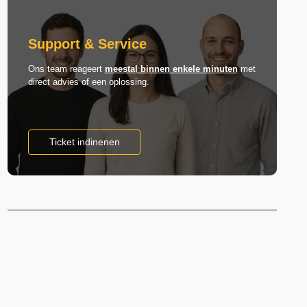
Support & Service
Ons team reageert
meestal binnen enkele minuten
met
direct advies of een oplossing.
Ticket indinenen