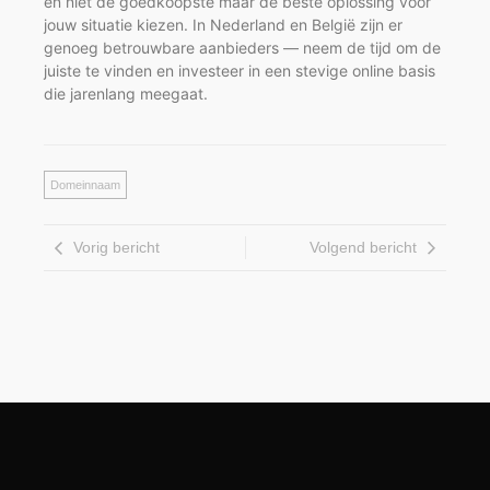
en niet de goedkoopste maar de beste oplossing voor
jouw situatie kiezen. In Nederland en België zijn er
genoeg betrouwbare aanbieders — neem de tijd om de
juiste te vinden en investeer in een stevige online basis
die jarenlang meegaat.
Domeinnaam
Vorig bericht
Volgend bericht