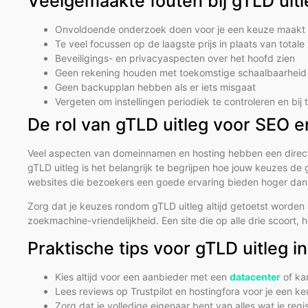
Veelgemaakte fouten bij gTLD uitl
Onvoldoende onderzoek doen voor je een keuze maakt
Te veel focussen op de laagste prijs in plaats van total
Beveiligings- en privacyaspecten over het hoofd zien
Geen rekening houden met toekomstige schaalbaarheid 
Geen backupplan hebben als er iets misgaat
Vergeten om instellingen periodiek te controleren en bij
De rol van gTLD uitleg voor SEO 
Veel aspecten van domeinnamen en hosting hebben een directe 
gTLD uitleg is het belangrijk te begrijpen hoe jouw keuzes d
websites die bezoekers een goede ervaring bieden hoger dan w
Zorg dat je keuzes rondom gTLD uitleg altijd getoetst worden a
zoekmachine-vriendelijkheid. Een site die op alle drie scoort,
Praktische tips voor gTLD uitleg i
Kies altijd voor een aanbieder met een
datacenter
of ka
Lees reviews op Trustpilot en hostingfora voor je een k
Zorg dat je volledige eigenaar bent van alles wat je reg