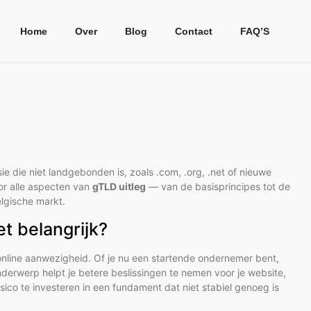
Home
Over
Blog
Contact
FAQ’S
die niet landgebonden is, zoals .com, .org, .net of nieuwe
oor alle aspecten van
gTLD uitleg
— van de basisprincipes tot de
elgische markt.
t belangrijk?
e online aanwezigheid. Of je nu een startende ondernemer bent,
erwerp helpt je betere beslissingen te nemen voor je website,
isico te investeren in een fundament dat niet stabiel genoeg is