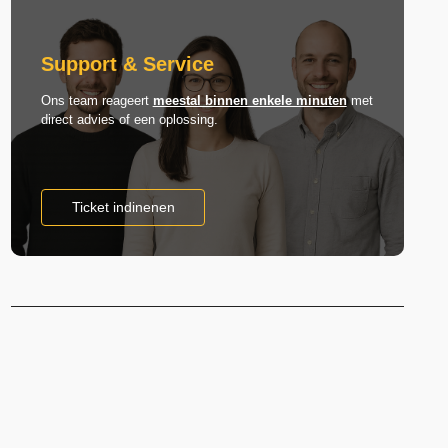
Support & Service
Ons team reageert
meestal binnen enkele minuten
met
direct advies of een oplossing.
Ticket indinenen