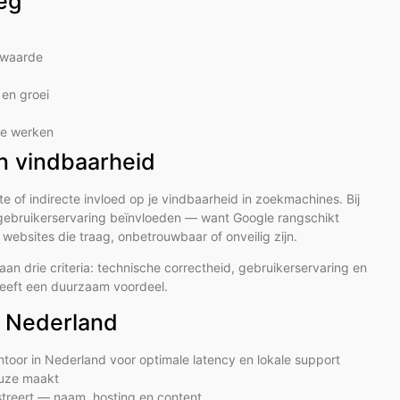
eg
e waarde
en groei
 te werken
en vindbaarheid
of indirecte invloed op je vindbaarheid in zoekmachines. Bij
e gebruikerservaring beïnvloeden — want Google rangschikt
ebsites die traag, onbetrouwbaar of onveilig zijn.
an drie criteria: technische correctheid, gebruikerservaring en
 heeft een duurzaam voordeel.
n Nederland
ntoor in Nederland voor optimale latency en lokale support
euze maakt
istreert — naam, hosting en content