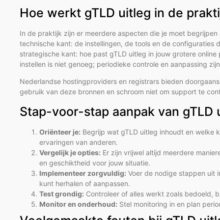
Hoe werkt gTLD uitleg in de prakti
In de praktijk zijn er meerdere aspecten die je moet begrijpen
technische kant: de instellingen, de tools en de configuraties d
strategische kant: hoe past gTLD uitleg in jouw grotere onlin
instellen is niet genoeg; periodieke controle en aanpassing zij
Nederlandse hostingproviders en registrars bieden doorgaan
gebruik van deze bronnen en schroom niet om support te conta
Stap-voor-stap aanpak van gTLD u
Oriënteer je:
Begrijp wat gTLD uitleg inhoudt en welke ke
ervaringen van anderen.
Vergelijk je opties:
Er zijn vrijwel altijd meerdere mani
en geschiktheid voor jouw situatie.
Implementeer zorgvuldig:
Voer de nodige stappen uit in
kunt herhalen of aanpassen.
Test grondig:
Controleer of alles werkt zoals bedoeld, b
Monitor en onderhoud:
Stel monitoring in en plan peri