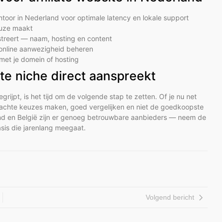
ntoor in Nederland voor optimale latency en lokale support
euze maakt
istreert — naam, hosting en content
e online aanwezigheid beheren
met je domein of hosting
ate niche direct aanspreekt
grijpt, is het tijd om de volgende stap te zetten. Of je nu net
ordachte keuzes maken, goed vergelijken en niet de goedkoopste
land en België zijn er genoeg betrouwbare aanbieders — neem de
basis die jarenlang meegaat.
Volgend bericht