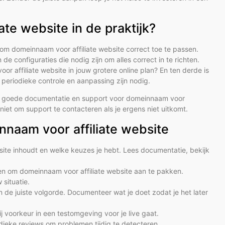
te website in de praktijk?
n om domeinnaam voor affiliate website correct toe te passen.
 de configuraties die nodig zijn om alles correct in te richten.
r affiliate website in jouw grotere online plan? En ten derde is
 periodieke controle en aanpassing zijn nodig.
ns goede documentatie en support voor domeinnaam voor
iet om support te contacteren als je ergens niet uitkomt.
naam voor affiliate website
ite inhoudt en welke keuzes je hebt. Lees documentatie, bekijk
eren om domeinnaam voor affiliate website aan te pakken.
situatie.
 de juiste volgorde. Documenteer wat je doet zodat je het later
ij voorkeur in een testomgeving voor je live gaat.
odieke reviews om problemen tijdig te detecteren.