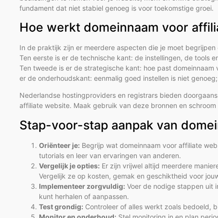
fundament dat niet stabiel genoeg is voor toekomstige groei.
Hoe werkt domeinnaam voor affilia
In de praktijk zijn er meerdere aspecten die je moet begrijpe
Ten eerste is er de technische kant: de instellingen, de tools en
Ten tweede is er de strategische kant: hoe past domeinnaam voo
er de onderhoudskant: eenmalig goed instellen is niet genoeg;
Nederlandse hostingproviders en registrars bieden doorgaa
affiliate website. Maak gebruik van deze bronnen en schroom n
Stap-voor-stap aanpak van domein
Oriënteer je:
Begrijp wat domeinnaam voor affiliate webs
tutorials en leer van ervaringen van anderen.
Vergelijk je opties:
Er zijn vrijwel altijd meerdere mani
Vergelijk ze op kosten, gemak en geschiktheid voor jouw 
Implementeer zorgvuldig:
Voer de nodige stappen uit in
kunt herhalen of aanpassen.
Test grondig:
Controleer of alles werkt zoals bedoeld, b
Monitor en onderhoud:
Stel monitoring in en plan peri