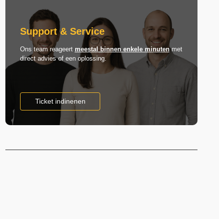
Support & Service
Ons team reageert
meestal binnen enkele minuten
met
direct advies of een oplossing.
Ticket indinenen