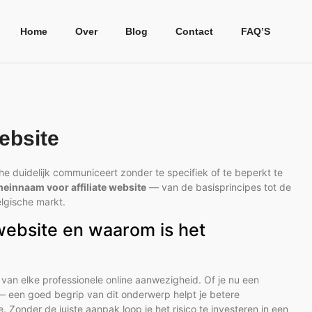
Home
Over
Blog
Contact
FAQ’S
ebsite
he duidelijk communiceert zonder te specifiek of te beperkt te
einnaam voor affiliate website
— van de basisprincipes tot de
elgische markt.
website en waarom is het
 van elke professionele online aanwezigheid. Of je nu een
 een goed begrip van dit onderwerp helpt je betere
. Zonder de juiste aanpak loop je het risico te investeren in een