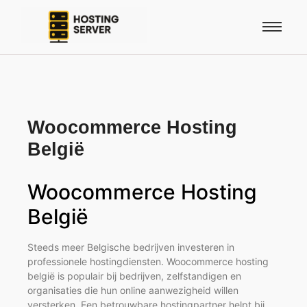
Woocommerce Hosting
België
Woocommerce Hosting
België
Steeds meer Belgische bedrijven investeren in
professionele hostingdiensten. Woocommerce hosting
belgië is populair bij bedrijven, zelfstandigen en
organisaties die hun online aanwezigheid willen
versterken. Een betrouwbare hostingpartner helpt bij