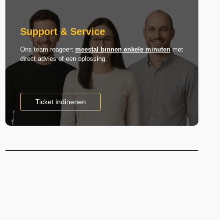
Support & Service
Ons team reageert
meestal binnen enkele minuten
met
direct advies of een oplossing.
Ticket indinenen