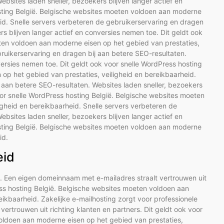
bsites laden sneller, bezoekers blijven langer actief en
osting België. Belgische websites moeten voldoen aan moderne
eid. Snelle servers verbeteren de gebruikerservaring en dragen
rs blijven langer actief en conversies nemen toe. Dit geldt ook
ten voldoen aan moderne eisen op het gebied van prestaties,
bruikerservaring en dragen bij aan betere SEO-resultaten.
versies nemen toe. Dit geldt ook voor snelle WordPress hosting
op het gebied van prestaties, veiligheid en bereikbaarheid.
 aan betere SEO-resultaten. Websites laden sneller, bezoekers
voor snelle WordPress hosting België. Belgische websites moeten
gheid en bereikbaarheid. Snelle servers verbeteren de
bsites laden sneller, bezoekers blijven langer actief en
osting België. Belgische websites moeten voldoen aan moderne
id.
eid
e. Een eigen domeinnaam met e-mailadres straalt vertrouwen uit
ress hosting België. Belgische websites moeten voldoen aan
eikbaarheid. Zakelijke e-mailhosting zorgt voor professionele
rtrouwen uit richting klanten en partners. Dit geldt ook voor
oldoen aan moderne eisen op het gebied van prestaties,