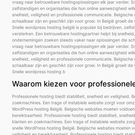
vraag naar betrouwbare hostingoplossingen elk jaar verder. Sne
zelfstandigen en organisaties die hun online aanwezigheid wil
snelheid, veiligheid en professionele communicatie. Belgisch
schaalbaar zijn en geschikt zijn voor groei. In België groeit d
Snelle wordpress hosting belgië is populair bij bedrijven, zelf
versterken. Een betrouwbare hostingpartner helpt bij snelheid
ondernemingen zoeken steeds vaker naar oplossingen die schaal
vraag naar betrouwbare hostingoplossingen elk jaar verder. Sne
zelfstandigen en organisaties die hun online aanwezigheid wil
snelheid, veiligheid en professionele communicatie. Belgisch
schaalbaar zijn en geschikt zijn voor groei. In België groeit d
Snelle wordpress hosting b
Waarom kiezen voor professionele 
Professionele hosting biedt stabiliteit, snelheid en veiligheid. 
zoekmachines. Een trage of instabiele website zorgt voor omze
WordPress hosting België. Belgische websites moeten voldoen 
bereikbaarheid. Professionele hosting biedt stabiliteit, snelhei
klanten en zoekmachines. Een trage of instabiele website zorg
snelle WordPress hosting België. Belgische websites moeten v
veiligheid en bereikbaarheid. Professionele hosting biedt stabili