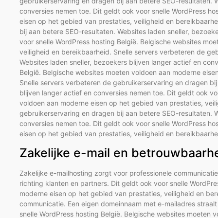
gebruikerservaring en dragen bij aan betere SEO-resultaten. We
conversies nemen toe. Dit geldt ook voor snelle WordPress h
eisen op het gebied van prestaties, veiligheid en bereikbaarh
bij aan betere SEO-resultaten. Websites laden sneller, bezoeke
voor snelle WordPress hosting België. Belgische websites moe
veiligheid en bereikbaarheid. Snelle servers verbeteren de ge
Websites laden sneller, bezoekers blijven langer actief en con
België. Belgische websites moeten voldoen aan moderne eisen 
Snelle servers verbeteren de gebruikerservaring en dragen bij
blijven langer actief en conversies nemen toe. Dit geldt ook 
voldoen aan moderne eisen op het gebied van prestaties, veili
gebruikerservaring en dragen bij aan betere SEO-resultaten. We
conversies nemen toe. Dit geldt ook voor snelle WordPress h
eisen op het gebied van prestaties, veiligheid en bereikbaarhe
Zakelijke e-mail en betrouwbaarh
Zakelijke e-mailhosting zorgt voor professionele communicati
richting klanten en partners. Dit geldt ook voor snelle WordP
moderne eisen op het gebied van prestaties, veiligheid en ber
communicatie. Een eigen domeinnaam met e-mailadres straalt ve
snelle WordPress hosting België. Belgische websites moeten v