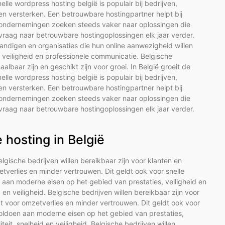
lle wordpress hosting belgië is populair bij bedrijven,
len versterken. Een betrouwbare hostingpartner helpt bij
e ondernemingen zoeken steeds vaker naar oplossingen die
e vraag naar betrouwbare hostingoplossingen elk jaar verder.
standigen en organisaties die hun online aanwezigheid willen
, veiligheid en professionele communicatie. Belgische
baar zijn en geschikt zijn voor groei. In België groeit de
lle wordpress hosting belgië is populair bij bedrijven,
len versterken. Een betrouwbare hostingpartner helpt bij
e ondernemingen zoeken steeds vaker naar oplossingen die
e vraag naar betrouwbare hostingoplossingen elk jaar verder.
hosting in België
Belgische bedrijven willen bereikbaar zijn voor klanten en
tverlies en minder vertrouwen. Dit geldt ook voor snelle
aan moderne eisen op het gebied van prestaties, veiligheid en
d en veiligheid. Belgische bedrijven willen bereikbaar zijn voor
t voor omzetverlies en minder vertrouwen. Dit geldt ook voor
oldoen aan moderne eisen op het gebied van prestaties,
teit, snelheid en veiligheid. Belgische bedrijven willen