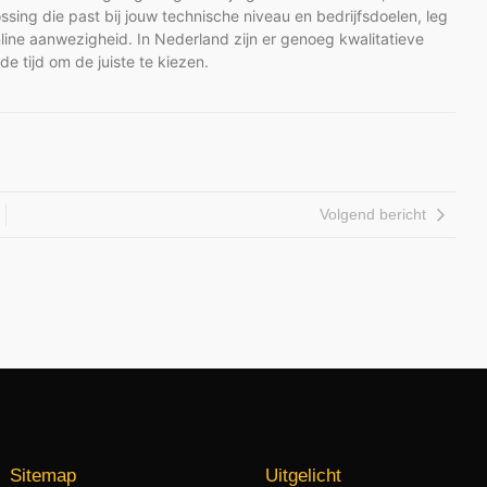
sing die past bij jouw technische niveau en bedrijfsdoelen, leg
nline aanwezigheid. In Nederland zijn er genoeg kwalitatieve
 tijd om de juiste te kiezen.
Volgend bericht
Sitemap
Uitgelicht