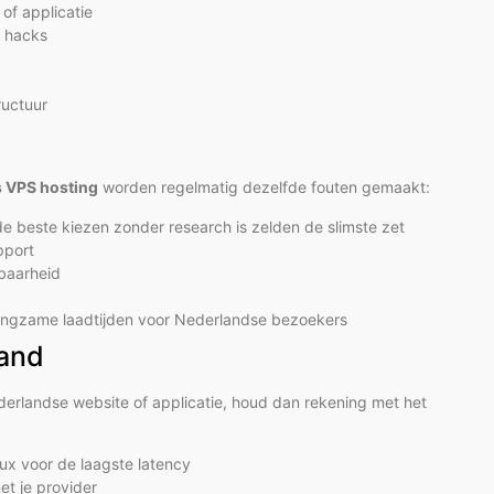
of applicatie
f hacks
ructuur
 VPS hosting
worden regelmatig dezelfde fouten gemaakt:
e beste kiezen zonder research is zelden de slimste zet
pport
baarheid
 langzame laadtijden voor Nederlandse bezoekers
land
derlandse website of applicatie, houd dan rekening met het
ux voor de laagste latency
t je provider