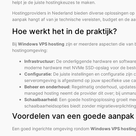
helpt je de juiste hostingkeuzes te maken.
Hostingproviders in Nederland bieden diverse oplossingen op
aanpak hangt af van je technische vereisten, budget en de aar
Hoe werkt het in de praktijk?
Bij
Windows VPS hosting
zijn er meerdere aspecten die van b
hostingomgeving:
Infrastructuur:
De onderliggende hardware en software-a
moderne hardware met NVMe SSD-opslag voor de beste 
Configuratie:
De juiste instellingen en configuratie zijn 
serveromgeving is afgestemd op jouw specifieke use ca
Beheer en onderhoud:
Regelmatig onderhoud, updates e
managed hosting neemt de provider dit over; bij unmana
Schaalbaarheid:
Een goede hostingoplossing groeit mee
schaalbaarheidsopties biedt zonder migratieverplichtin
Voordelen van een goede aanpak
Een goed ingerichte omgeving rondom
Windows VPS hostin