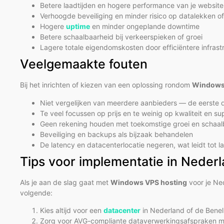
Betere laadtijden en hogere performance van je website 
Verhoogde beveiliging en minder risico op datalekken o
Hogere
uptime
en minder ongeplande downtime
Betere schaalbaarheid bij verkeerspieken of groei
Lagere totale eigendomskosten door efficiëntere infrast
Veelgemaakte fouten
Bij het inrichten of kiezen van een oplossing rondom
Windows
Niet vergelijken van meerdere aanbieders — de eerste d
Te veel focussen op prijs en te weinig op kwaliteit en su
Geen rekening houden met toekomstige groei en schaal
Beveiliging en backups als bijzaak behandelen
De latency en datacenterlocatie negeren, wat leidt tot
Tips voor implementatie in Neder
Als je aan de slag gaat met
Windows VPS hosting
voor je Ne
volgende:
Kies altijd voor een
datacenter
in Nederland of de Benel
Zorg voor AVG-compliante dataverwerkingsafspraken me