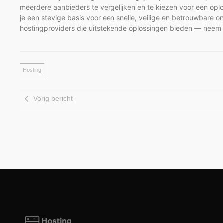
meerdere aanbieders te vergelijken en te kiezen voor een oplos
je een stevige basis voor een snelle, veilige en betrouwbare o
hostingproviders die uitstekende oplossingen bieden — neem de
Hosting
Vorig bericht