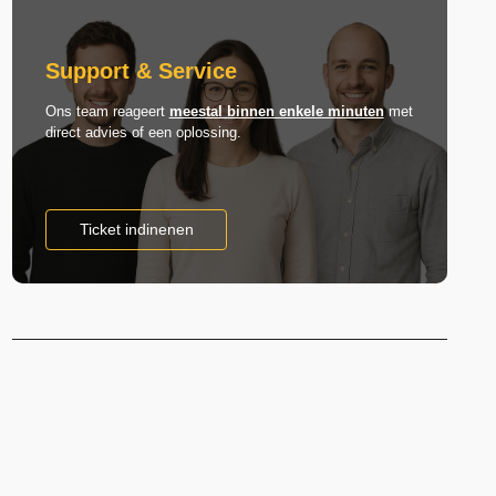
Support & Service
Ons team reageert
meestal binnen enkele minuten
met
direct advies of een oplossing.
Ticket indinenen