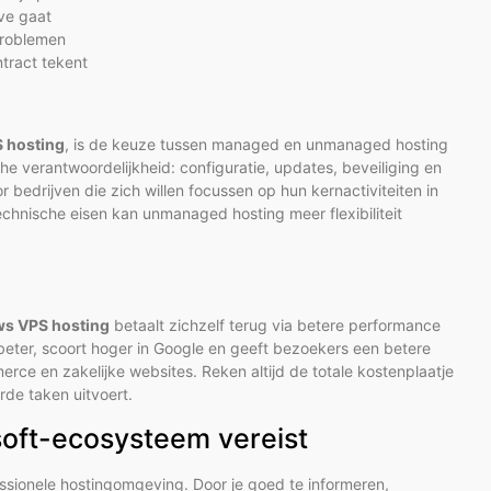
ive gaat
problemen
tract tekent
 hosting
, is de keuze tussen managed en unmanaged hosting
e verantwoordelijkheid: configuratie, updates, beveiliging en
 bedrijven die zich willen focussen op hun kernactiviteiten in
chnische eisen kan unmanaged hosting meer flexibiliteit
s VPS hosting
betaalt zichzelf terug via betere performance
beter, scoort hoger in Google en geeft bezoekers een betere
ce en zakelijke websites. Reken altijd de totale kostenplaatje
erde taken uitvoert.
oft-ecosysteem vereist
essionele hostingomgeving. Door je goed te informeren,