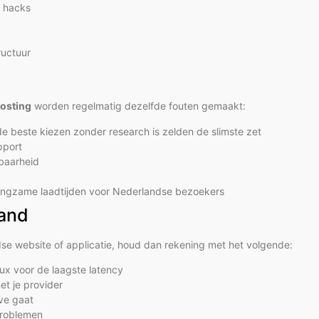
f hacks
ructuur
hosting
worden regelmatig dezelfde fouten gemaakt:
e beste kiezen zonder research is zelden de slimste zet
pport
baarheid
 langzame laadtijden voor Nederlandse bezoekers
land
se website of applicatie, houd dan rekening met het volgende:
ux voor de laagste latency
t je provider
ive gaat
problemen