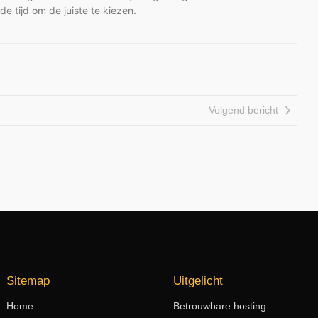
 tijd om de juiste te kiezen.
Volgend bericht
Sitemap
Uitgelicht
Home
Betrouwbare hosting