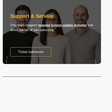
Support & Service
Ons team reageert
meestal binnen enkele minuten
met
direct advies of een oplossing.
Ticket indinenen