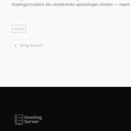
hostingproviders die uitstekende oplossingen bieden — neem de
Hosting
Vorig bericht