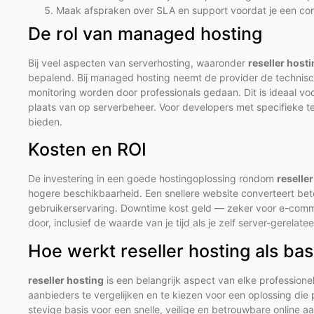
Maak afspraken over SLA en support voordat je een con
De rol van managed hosting
Bij veel aspecten van serverhosting, waaronder
reseller host
bepalend. Bij managed hosting neemt de provider de technisch
monitoring worden door professionals gedaan. Dit is ideaal voor
plaats van op serverbeheer. Voor developers met specifieke te
bieden.
Kosten en ROI
De investering in een goede hostingoplossing rondom
reselle
hogere beschikbaarheid. Een snellere website converteert bet
gebruikerservaring. Downtime kost geld — zeker voor e-commer
door, inclusief de waarde van je tijd als je zelf server-gerelate
Hoe werkt reseller hosting als ba
reseller hosting
is een belangrijk aspect van elke profession
aanbieders te vergelijken en te kiezen voor een oplossing die p
stevige basis voor een snelle, veilige en betrouwbare online a