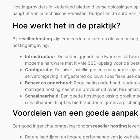
Hostingproviders in Nederland bieden diverse oplossingen op 
hangt af van je technische vereisten, budget en de aard van je
Hoe werkt het in de praktijk?
Bij
reseller hosting
zijn er meerdere aspecten die van belang z
hostingomgeving:
Infrastructuur:
De onderliggende hardware en software-a
moderne hardware met NVMe SSD-opslag voor de beste 
Configuratie:
De juiste instellingen en configuratie zijn 
serveromgeving is afgestemd op jouw specifieke use ca
Beheer en onderhoud:
Regelmatig onderhoud, updates e
managed hosting neemt de provider dit over; bij unmana
Schaalbaarheid:
Een goede hostingoplossing groeit mee
schaalbaarheidsopties biedt zonder migratieverplichtin
Voordelen van een goede aanpak
Een goed ingerichte omgeving rondom
reseller hosting
levert
Betere laadtijden en hogere performance van je website 