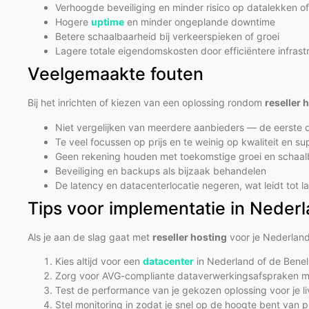
Verhoogde beveiliging en minder risico op datalekken o
Hogere
uptime
en minder ongeplande downtime
Betere schaalbaarheid bij verkeerspieken of groei
Lagere totale eigendomskosten door efficiëntere infrast
Veelgemaakte fouten
Bij het inrichten of kiezen van een oplossing rondom
reseller 
Niet vergelijken van meerdere aanbieders — de eerste d
Te veel focussen op prijs en te weinig op kwaliteit en su
Geen rekening houden met toekomstige groei en schaal
Beveiliging en backups als bijzaak behandelen
De latency en datacenterlocatie negeren, wat leidt tot
Tips voor implementatie in Neder
Als je aan de slag gaat met
reseller hosting
voor je Nederland
Kies altijd voor een
datacenter
in Nederland of de Benel
Zorg voor AVG-compliante dataverwerkingsafspraken me
Test de performance van je gekozen oplossing voor je l
Stel monitoring in zodat je snel op de hoogte bent van 