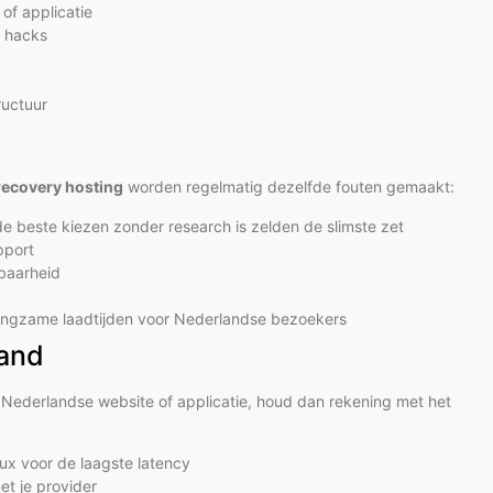
of applicatie
f hacks
ructuur
recovery hosting
worden regelmatig dezelfde fouten gemaakt:
e beste kiezen zonder research is zelden de slimste zet
pport
baarheid
 langzame laadtijden voor Nederlandse bezoekers
land
 Nederlandse website of applicatie, houd dan rekening met het
ux voor de laagste latency
t je provider