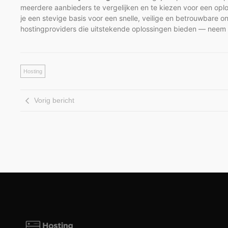
meerdere aanbieders te vergelijken en te kiezen voor een oplos
je een stevige basis voor een snelle, veilige en betrouwbare o
hostingproviders die uitstekende oplossingen bieden — neem de
Hosting
Vorig bericht