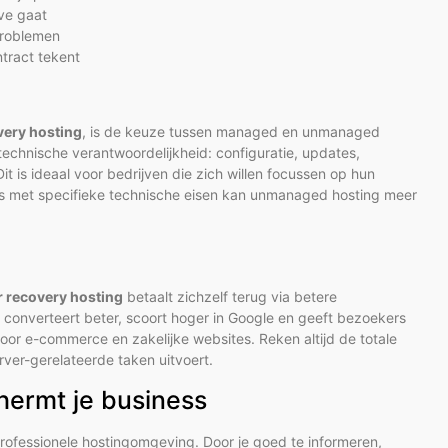
ive gaat
problemen
tract tekent
very hosting
, is de keuze tussen managed en unmanaged
echnische verantwoordelijkheid: configuratie, updates,
t is ideaal voor bedrijven die zich willen focussen op hun
ers met specifieke technische eisen kan unmanaged hosting meer
r recovery hosting
betaalt zichzelf terug via betere
converteert beter, scoort hoger in Google en geeft bezoekers
or e-commerce en zakelijke websites. Reken altijd de totale
erver-gerelateerde taken uitvoert.
hermt je business
professionele hostingomgeving. Door je goed te informeren,