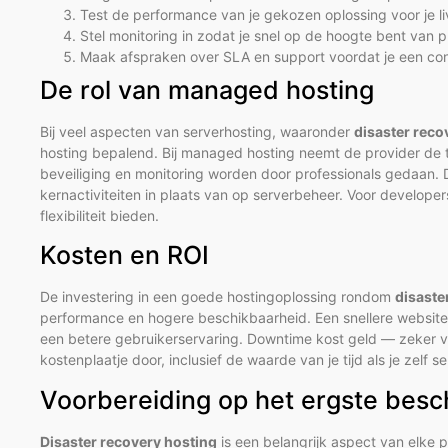
Test de performance van je gekozen oplossing voor je l
Stel monitoring in zodat je snel op de hoogte bent van 
Maak afspraken over SLA en support voordat je een con
De rol van managed hosting
Bij veel aspecten van serverhosting, waaronder
disaster reco
hosting bepalend. Bij managed hosting neemt de provider de t
beveiliging en monitoring worden door professionals gedaan. Di
kernactiviteiten in plaats van op serverbeheer. Voor develop
flexibiliteit bieden.
Kosten en ROI
De investering in een goede hostingoplossing rondom
disaste
performance en hogere beschikbaarheid. Een snellere website 
een betere gebruikerservaring. Downtime kost geld — zeker vo
kostenplaatje door, inclusief de waarde van je tijd als je zelf s
Voorbereiding op het ergste besc
Disaster recovery hosting
is een belangrijk aspect van elke 