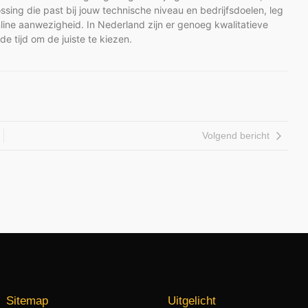
sing die past bij jouw technische niveau en bedrijfsdoelen, leg
nline aanwezigheid. In Nederland zijn er genoeg kwalitatieve
 tijd om de juiste te kiezen.
Volgend bericht
Sitemap
Uitgelicht