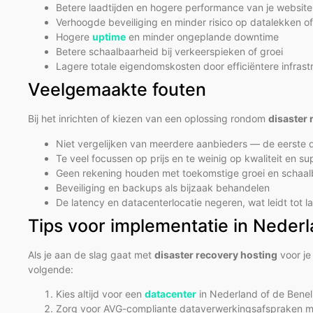
Betere laadtijden en hogere performance van je website 
Verhoogde beveiliging en minder risico op datalekken o
Hogere
uptime
en minder ongeplande downtime
Betere schaalbaarheid bij verkeerspieken of groei
Lagere totale eigendomskosten door efficiëntere infrast
Veelgemaakte fouten
Bij het inrichten of kiezen van een oplossing rondom
disaster 
Niet vergelijken van meerdere aanbieders — de eerste d
Te veel focussen op prijs en te weinig op kwaliteit en su
Geen rekening houden met toekomstige groei en schaal
Beveiliging en backups als bijzaak behandelen
De latency en datacenterlocatie negeren, wat leidt tot
Tips voor implementatie in Neder
Als je aan de slag gaat met
disaster recovery hosting
voor je
volgende:
Kies altijd voor een
datacenter
in Nederland of de Benel
Zorg voor AVG-compliante dataverwerkingsafspraken me