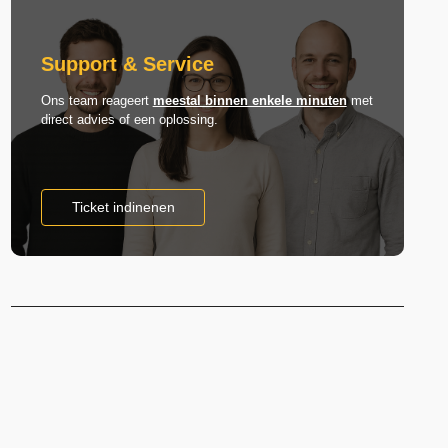
Support & Service
Ons team reageert
meestal binnen enkele minuten
met
direct advies of een oplossing.
Ticket indinenen