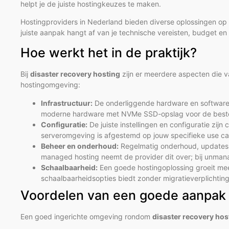
helpt je de juiste hostingkeuzes te maken.
Hostingproviders in Nederland bieden diverse oplossingen op 
juiste aanpak hangt af van je technische vereisten, budget en 
Hoe werkt het in de praktijk?
Bij
disaster recovery hosting
zijn er meerdere aspecten die va
hostingomgeving:
Infrastructuur:
De onderliggende hardware en software-a
moderne hardware met NVMe SSD-opslag voor de beste 
Configuratie:
De juiste instellingen en configuratie zijn 
serveromgeving is afgestemd op jouw specifieke use ca
Beheer en onderhoud:
Regelmatig onderhoud, updates e
managed hosting neemt de provider dit over; bij unmana
Schaalbaarheid:
Een goede hostingoplossing groeit mee
schaalbaarheidsopties biedt zonder migratieverplichtin
Voordelen van een goede aanpak
Een goed ingerichte omgeving rondom
disaster recovery hos