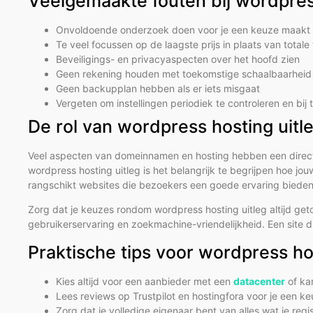
Veelgemaakte fouten bij wordpress
Onvoldoende onderzoek doen voor je een keuze maakt
Te veel focussen op de laagste prijs in plaats van total
Beveiligings- en privacyaspecten over het hoofd zien
Geen rekening houden met toekomstige schaalbaarheid 
Geen backupplan hebben als er iets misgaat
Vergeten om instellingen periodiek te controleren en bij
De rol van wordpress hosting uit
Veel aspecten van domeinnamen en hosting hebben een directe 
wordpress hosting uitleg is het belangrijk te begrijpen hoe 
rangschikt websites die bezoekers een goede ervaring bieden 
Zorg dat je keuzes rondom wordpress hosting uitleg altijd geto
gebruikerservaring en zoekmachine-vriendelijkheid. Een site d
Praktische tips voor wordpress ho
Kies altijd voor een aanbieder met een
datacenter
of ka
Lees reviews op Trustpilot en hostingfora voor je een k
Zorg dat je volledige eigenaar bent van alles wat je reg