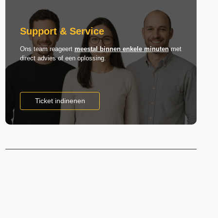
Support & Service
Ons team reageert
meestal binnen enkele minuten
met
direct advies of een oplossing.
Ticket indinenen