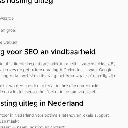
 hosting uitleg
e waarde
en groei
 te werken
leg voor SEO en vindbaarheid
of indirecte invloed op je vindbaarheid in zoekmachines. Bij
jouw keuzes de gebruikerservaring beïnvloeden — want Google
hoger dan websites die traag, onbetrouwbaar of onveilig zijn.
etst worden aan drie criteria: technische correctheid,
ie op alle drie scoort, heeft een duurzaam voordeel.
sting uitleg in Nederland
ntoor in Nederland voor optimale latency en lokale support
euze maakt
istreert — naam, hosting en content