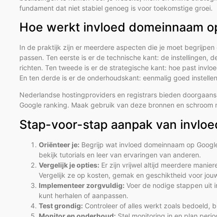
fundament dat niet stabiel genoeg is voor toekomstige groei.
Hoe werkt invloed domeinnaam op 
In de praktijk zijn er meerdere aspecten die je moet begrijp
passen. Ten eerste is er de technische kant: de instellingen, de
richten. Ten tweede is er de strategische kant: hoe past invl
En ten derde is er de onderhoudskant: eenmalig goed instellen 
Nederlandse hostingproviders en registrars bieden doorgaan
Google ranking. Maak gebruik van deze bronnen en schroom nie
Stap-voor-stap aanpak van invlo
Oriënteer je:
Begrijp wat invloed domeinnaam op Google
bekijk tutorials en leer van ervaringen van anderen.
Vergelijk je opties:
Er zijn vrijwel altijd meerdere man
Vergelijk ze op kosten, gemak en geschiktheid voor jouw 
Implementeer zorgvuldig:
Voer de nodige stappen uit in
kunt herhalen of aanpassen.
Test grondig:
Controleer of alles werkt zoals bedoeld, b
Monitor en onderhoud:
Stel monitoring in en plan peri