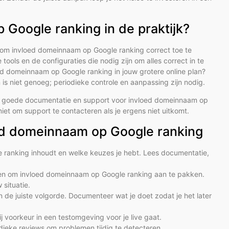
Google ranking in de praktijk?
en om invloed domeinnaam op Google ranking correct toe te
 tools en de configuraties die nodig zijn om alles correct in te
oed domeinnaam op Google ranking in jouw grotere online plan?
is niet genoeg; periodieke controle en aanpassing zijn nodig.
s goede documentatie en support voor invloed domeinnaam op
t om support te contacteren als je ergens niet uitkomt.
ed domeinnaam op Google ranking
 ranking inhoudt en welke keuzes je hebt. Lees documentatie,
ieren om invloed domeinnaam op Google ranking aan te pakken.
situatie.
 de juiste volgorde. Documenteer wat je doet zodat je het later
ij voorkeur in een testomgeving voor je live gaat.
odieke reviews om problemen tijdig te detecteren.