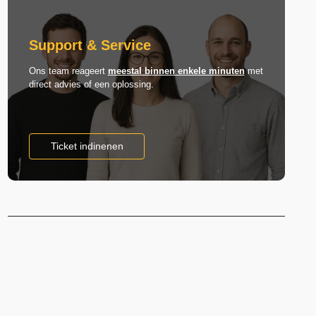
Support & Service
Ons team reageert
meestal binnen enkele minuten
met
direct advies of een oplossing.
Ticket indinenen