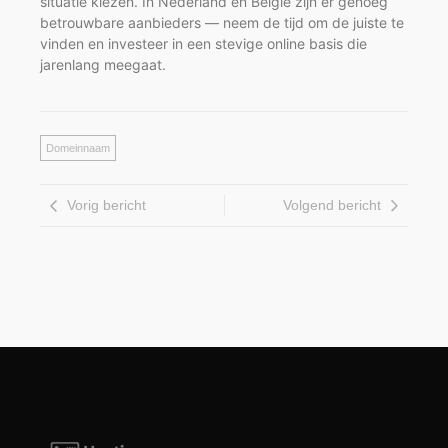
situatie kiezen. In Nederland en België zijn er genoeg
betrouwbare aanbieders — neem de tijd om de juiste te
vinden en investeer in een stevige online basis die
jarenlang meegaat.
Domeinnaam
Vorig bericht
Volgend bericht