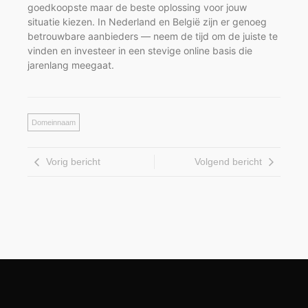
goedkoopste maar de beste oplossing voor jouw
situatie kiezen. In Nederland en België zijn er genoeg
betrouwbare aanbieders — neem de tijd om de juiste te
vinden en investeer in een stevige online basis die
jarenlang meegaat.
Domeinnaam
Vorig bericht
Volgend bericht