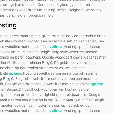
is belangrijker dan ooit. Goede hostingbedrijven bieden
t geldt ook voor premium hosting België. Belgische websites
s, veiligheid en bereikbaarheid.
osting
osting speelt daarom een grote rol in online vindbaarheid binnen
 websites moeten voldoen aan moderne eisen op het gebied van
elle websites met een stabiele
uptime
. Hosting speelt daarom
 ook voor premium hosting België. Belgische websites moeten
igheid en bereikbaarheid. Google waardeert snelle websites met
nline vindbaarheid binnen België. Dit geldt ook voor premium
e eisen op het gebied van prestaties, veiligheid en
abiele
uptime
. Hosting speelt daarom een grote rol in online
ing België. Belgische websites moeten voldoen aan moderne
eid. Google waardeert snelle websites met een stabiele
uptime
.
nen België. Dit geldt ook voor premium hosting België.
ebied van prestaties, veiligheid en bereikbaarheid. Google
peelt daarom een grote rol in online vindbaarheid binnen België.
es moeten voldoen aan moderne eisen op het gebied van
elle websites met een stabiele
uptime
. Hosting speelt daarom