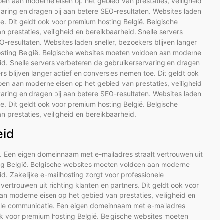
en aan moderne eisen op het gebied van prestaties, veiligheid
varing en dragen bij aan betere SEO-resultaten. Websites laden
oe. Dit geldt ook voor premium hosting België. Belgische
prestaties, veiligheid en bereikbaarheid. Snelle servers
-resultaten. Websites laden sneller, bezoekers blijven langer
hosting België. Belgische websites moeten voldoen aan moderne
eid. Snelle servers verbeteren de gebruikerservaring en dragen
rs blijven langer actief en conversies nemen toe. Dit geldt ook
en aan moderne eisen op het gebied van prestaties, veiligheid
varing en dragen bij aan betere SEO-resultaten. Websites laden
oe. Dit geldt ook voor premium hosting België. Belgische
prestaties, veiligheid en bereikbaarheid.
eid
e. Een eigen domeinnaam met e-mailadres straalt vertrouwen uit
ting België. Belgische websites moeten voldoen aan moderne
id. Zakelijke e-mailhosting zorgt voor professionele
rtrouwen uit richting klanten en partners. Dit geldt ook voor
n moderne eisen op het gebied van prestaties, veiligheid en
onele communicatie. Een eigen domeinnaam met e-mailadres
 ook voor premium hosting België. Belgische websites moeten