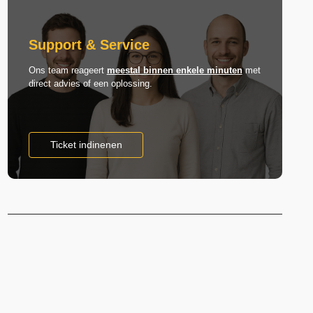
Support & Service
Ons team reageert
meestal binnen enkele minuten
met
direct advies of een oplossing.
Ticket indinenen