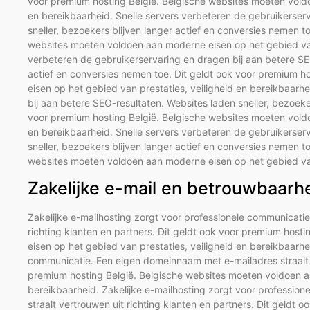
voor premium hosting België. Belgische websites moeten voldo
en bereikbaarheid. Snelle servers verbeteren de gebruikerser
sneller, bezoekers blijven langer actief en conversies nemen t
websites moeten voldoen aan moderne eisen op het gebied van 
verbeteren de gebruikerservaring en dragen bij aan betere SEO
actief en conversies nemen toe. Dit geldt ook voor premium 
eisen op het gebied van prestaties, veiligheid en bereikbaarh
bij aan betere SEO-resultaten. Websites laden sneller, bezoeke
voor premium hosting België. Belgische websites moeten voldo
en bereikbaarheid. Snelle servers verbeteren de gebruikerser
sneller, bezoekers blijven langer actief en conversies nemen t
websites moeten voldoen aan moderne eisen op het gebied van 
Zakelijke e-mail en betrouwbaarh
Zakelijke e-mailhosting zorgt voor professionele communicati
richting klanten en partners. Dit geldt ook voor premium hos
eisen op het gebied van prestaties, veiligheid en bereikbaarhe
communicatie. Een eigen domeinnaam met e-mailadres straalt ve
premium hosting België. Belgische websites moeten voldoen aa
bereikbaarheid. Zakelijke e-mailhosting zorgt voor professi
straalt vertrouwen uit richting klanten en partners. Dit geldt