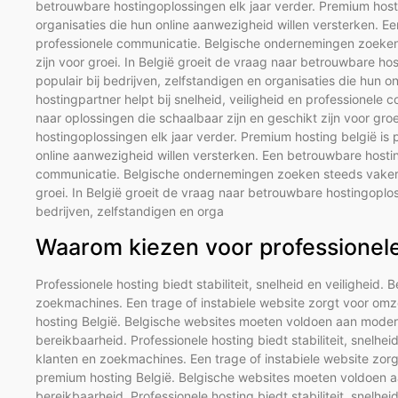
betrouwbare hostingoplossingen elk jaar verder. Premium hostin
organisaties die hun online aanwezigheid willen versterken. Ee
professionele communicatie. Belgische ondernemingen zoeken 
zijn voor groei. In België groeit de vraag naar betrouwbare ho
populair bij bedrijven, zelfstandigen en organisaties die hun 
hostingpartner helpt bij snelheid, veiligheid en professione
naar oplossingen die schaalbaar zijn en geschikt zijn voor gro
hostingoplossingen elk jaar verder. Premium hosting belgië is p
online aanwezigheid willen versterken. Een betrouwbare hosting
communicatie. Belgische ondernemingen zoeken steeds vaker n
groei. In België groeit de vraag naar betrouwbare hostingoploss
bedrijven, zelfstandigen en orga
Waarom kiezen voor professionele 
Professionele hosting biedt stabiliteit, snelheid en veiligheid. 
zoekmachines. Een trage of instabiele website zorgt voor omz
hosting België. Belgische websites moeten voldoen aan modern
bereikbaarheid. Professionele hosting biedt stabiliteit, snelhei
klanten en zoekmachines. Een trage of instabiele website zorg
premium hosting België. Belgische websites moeten voldoen aa
bereikbaarheid. Professionele hosting biedt stabiliteit, snelhei