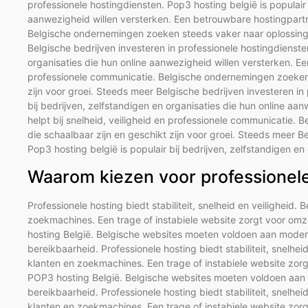
professionele hostingdiensten. Pop3 hosting belgië is populair 
aanwezigheid willen versterken. Een betrouwbare hostingpartne
Belgische ondernemingen zoeken steeds vaker naar oplossingen
Belgische bedrijven investeren in professionele hostingdiensten
organisaties die hun online aanwezigheid willen versterken. Ee
professionele communicatie. Belgische ondernemingen zoeken 
zijn voor groei. Steeds meer Belgische bedrijven investeren in
bij bedrijven, zelfstandigen en organisaties die hun online a
helpt bij snelheid, veiligheid en professionele communicatie
die schaalbaar zijn en geschikt zijn voor groei. Steeds meer B
Pop3 hosting belgië is populair bij bedrijven, zelfstandigen e
Waarom kiezen voor professionele 
Professionele hosting biedt stabiliteit, snelheid en veiligheid. 
zoekmachines. Een trage of instabiele website zorgt voor omz
hosting België. Belgische websites moeten voldoen aan modern
bereikbaarheid. Professionele hosting biedt stabiliteit, snelhei
klanten en zoekmachines. Een trage of instabiele website zorg
POP3 hosting België. Belgische websites moeten voldoen aan m
bereikbaarheid. Professionele hosting biedt stabiliteit, snelhei
klanten en zoekmachines. Een trage of instabiele website zorg