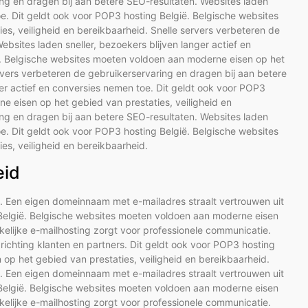
ing en dragen bij aan betere SEO-resultaten. Websites laden
oe. Dit geldt ook voor POP3 hosting België. Belgische websites
s, veiligheid en bereikbaarheid. Snelle servers verbeteren de
bsites laden sneller, bezoekers blijven langer actief en
ë. Belgische websites moeten voldoen aan moderne eisen op het
ervers verbeteren de gebruikerservaring en dragen bij aan betere
ger actief en conversies nemen toe. Dit geldt ook voor POP3
e eisen op het gebied van prestaties, veiligheid en
ing en dragen bij aan betere SEO-resultaten. Websites laden
oe. Dit geldt ook voor POP3 hosting België. Belgische websites
s, veiligheid en bereikbaarheid.
eid
e. Een eigen domeinnaam met e-mailadres straalt vertrouwen uit
g België. Belgische websites moeten voldoen aan moderne eisen
kelijke e-mailhosting zorgt voor professionele communicatie.
ichting klanten en partners. Dit geldt ook voor POP3 hosting
op het gebied van prestaties, veiligheid en bereikbaarheid.
e. Een eigen domeinnaam met e-mailadres straalt vertrouwen uit
g België. Belgische websites moeten voldoen aan moderne eisen
kelijke e-mailhosting zorgt voor professionele communicatie.