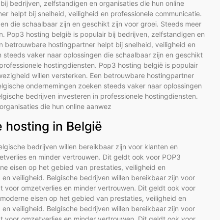
bij bedrijven, zelfstandigen en organisaties die hun online
r helpt bij snelheid, veiligheid en professionele communicatie.
 die schaalbaar zijn en geschikt zijn voor groei. Steeds meer
. Pop3 hosting belgië is populair bij bedrijven, zelfstandigen en
n betrouwbare hostingpartner helpt bij snelheid, veiligheid en
steeds vaker naar oplossingen die schaalbaar zijn en geschikt
 professionele hostingdiensten. Pop3 hosting belgië is populair
anwezigheid willen versterken. Een betrouwbare hostingpartner
. Belgische ondernemingen zoeken steeds vaker naar oplossingen
elgische bedrijven investeren in professionele hostingdiensten.
n organisaties die hun online aanwez
hosting in België
Belgische bedrijven willen bereikbaar zijn voor klanten en
etverlies en minder vertrouwen. Dit geldt ook voor POP3
e eisen op het gebied van prestaties, veiligheid en
d en veiligheid. Belgische bedrijven willen bereikbaar zijn voor
t voor omzetverlies en minder vertrouwen. Dit geldt ook voor
oderne eisen op het gebied van prestaties, veiligheid en
d en veiligheid. Belgische bedrijven willen bereikbaar zijn voor
t voor omzetverlies en minder vertrouwen. Dit geldt ook voor