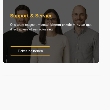
Support & Service
Ons team reageert
meestal binnen enkele minuten
met
direct advies of een oplossing.
Ticket indinenen