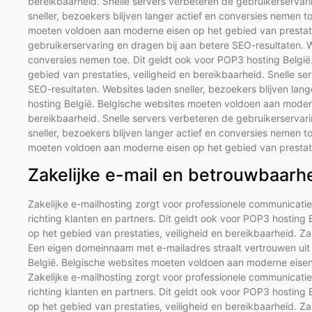
bereikbaarheid. Snelle servers verbeteren de gebruikerservar
sneller, bezoekers blijven langer actief en conversies nemen t
moeten voldoen aan moderne eisen op het gebied van prestatie
gebruikerservaring en dragen bij aan betere SEO-resultaten. We
conversies nemen toe. Dit geldt ook voor POP3 hosting Belgi
gebied van prestaties, veiligheid en bereikbaarheid. Snelle s
SEO-resultaten. Websites laden sneller, bezoekers blijven lan
hosting België. Belgische websites moeten voldoen aan modern
bereikbaarheid. Snelle servers verbeteren de gebruikerservar
sneller, bezoekers blijven langer actief en conversies nemen t
moeten voldoen aan moderne eisen op het gebied van prestatie
Zakelijke e-mail en betrouwbaarh
Zakelijke e-mailhosting zorgt voor professionele communicati
richting klanten en partners. Dit geldt ook voor POP3 hostin
op het gebied van prestaties, veiligheid en bereikbaarheid. Za
Een eigen domeinnaam met e-mailadres straalt vertrouwen uit r
België. Belgische websites moeten voldoen aan moderne eisen 
Zakelijke e-mailhosting zorgt voor professionele communicati
richting klanten en partners. Dit geldt ook voor POP3 hostin
op het gebied van prestaties, veiligheid en bereikbaarheid. Za