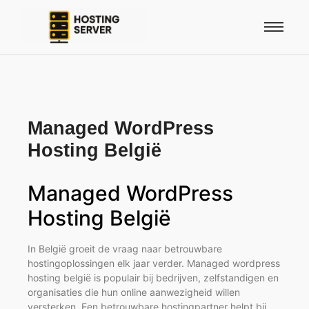
Managed WordPress
Hosting België
Managed WordPress
Hosting België
In België groeit de vraag naar betrouwbare
hostingoplossingen elk jaar verder. Managed wordpress
hosting belgië is populair bij bedrijven, zelfstandigen en
organisaties die hun online aanwezigheid willen
versterken. Een betrouwbare hostingpartner helpt bij