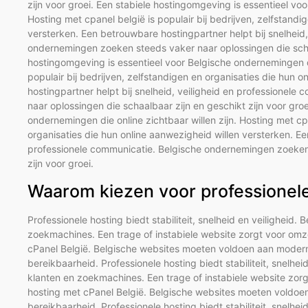
zijn voor groei. Een stabiele hostingomgeving is essentieel voo
Hosting met cpanel belgië is populair bij bedrijven, zelfstandi
versterken. Een betrouwbare hostingpartner helpt bij snelheid
ondernemingen zoeken steeds vaker naar oplossingen die schaal
hostingomgeving is essentieel voor Belgische ondernemingen die
populair bij bedrijven, zelfstandigen en organisaties die hun 
hostingpartner helpt bij snelheid, veiligheid en professione
naar oplossingen die schaalbaar zijn en geschikt zijn voor gro
ondernemingen die online zichtbaar willen zijn. Hosting met cpa
organisaties die hun online aanwezigheid willen versterken. Ee
professionele communicatie. Belgische ondernemingen zoeken 
zijn voor groei.
Waarom kiezen voor professionele 
Professionele hosting biedt stabiliteit, snelheid en veiligheid. 
zoekmachines. Een trage of instabiele website zorgt voor omze
cPanel België. Belgische websites moeten voldoen aan moderne
bereikbaarheid. Professionele hosting biedt stabiliteit, snelhei
klanten en zoekmachines. Een trage of instabiele website zorg
hosting met cPanel België. Belgische websites moeten voldoen
bereikbaarheid. Professionele hosting biedt stabiliteit, snelhei