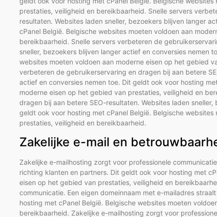
geldt ook voor hosting met cPanel België. Belgische website
prestaties, veiligheid en bereikbaarheid. Snelle servers verb
resultaten. Websites laden sneller, bezoekers blijven langer a
cPanel België. Belgische websites moeten voldoen aan moderne
bereikbaarheid. Snelle servers verbeteren de gebruikerservar
sneller, bezoekers blijven langer actief en conversies nemen t
websites moeten voldoen aan moderne eisen op het gebied van 
verbeteren de gebruikerservaring en dragen bij aan betere SEO
actief en conversies nemen toe. Dit geldt ook voor hosting m
moderne eisen op het gebied van prestaties, veiligheid en ber
dragen bij aan betere SEO-resultaten. Websites laden sneller, 
geldt ook voor hosting met cPanel België. Belgische website
prestaties, veiligheid en bereikbaarheid.
Zakelijke e-mail en betrouwbaarh
Zakelijke e-mailhosting zorgt voor professionele communicati
richting klanten en partners. Dit geldt ook voor hosting met
eisen op het gebied van prestaties, veiligheid en bereikbaarhe
communicatie. Een eigen domeinnaam met e-mailadres straalt ve
hosting met cPanel België. Belgische websites moeten voldoen
bereikbaarheid. Zakelijke e-mailhosting zorgt voor professi