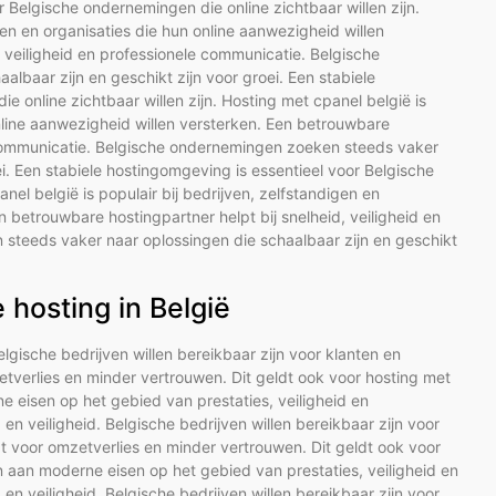
r Belgische ondernemingen die online zichtbaar willen zijn.
gen en organisaties die hun online aanwezigheid willen
, veiligheid en professionele communicatie. Belgische
baar zijn en geschikt zijn voor groei. Een stabiele
 online zichtbaar willen zijn. Hosting met cpanel belgië is
online aanwezigheid willen versterken. Een betrouwbare
le communicatie. Belgische ondernemingen zoeken steeds vaker
ei. Een stabiele hostingomgeving is essentieel voor Belgische
nel belgië is populair bij bedrijven, zelfstandigen en
n betrouwbare hostingpartner helpt bij snelheid, veiligheid en
steeds vaker naar oplossingen die schaalbaar zijn en geschikt
hosting in België
Belgische bedrijven willen bereikbaar zijn voor klanten en
tverlies en minder vertrouwen. Dit geldt ook voor hosting met
 eisen op het gebied van prestaties, veiligheid en
d en veiligheid. Belgische bedrijven willen bereikbaar zijn voor
t voor omzetverlies en minder vertrouwen. Dit geldt ook voor
 aan moderne eisen op het gebied van prestaties, veiligheid en
d en veiligheid. Belgische bedrijven willen bereikbaar zijn voor