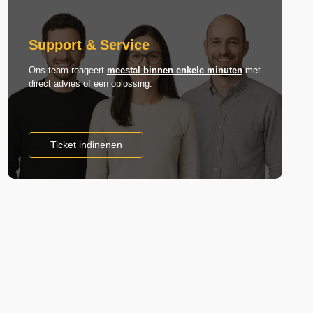
Support & Service
Ons team reageert
meestal binnen enkele minuten
met
direct advies of een oplossing.
Ticket indinenen