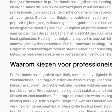
bedrijven investeren in professionele hostingdiensten. Hosting 
en organisaties die hun online aanwezigheid willen versterken.
professionele communicatie. Belgische ondernemingen zoeken 
zijn voor groei. Steeds meer Belgische bedrijven investeren in
populair bij bedrijven, zelfstandigen en organisaties die hun 
hostingpartner helpt bij snelheid, veiligheid en professione
naar oplossingen die schaalbaar zijn en geschikt zijn voor gro
hostingdiensten. Hosting met belgische support is populair bij 
aanwezigheid willen versterken. Een betrouwbare hostingpartne
Belgische ondernemingen zoeken steeds vaker naar oplossingen
Belgische bedrijven investeren in professionele hostingdienste
Waarom kiezen voor professionele 
Professionele hosting biedt stabiliteit, snelheid en veiligheid. 
zoekmachines. Een trage of instabiele website zorgt voor omze
Belgische support. Belgische websites moeten voldoen aan mod
bereikbaarheid. Professionele hosting biedt stabiliteit, snelhei
klanten en zoekmachines. Een trage of instabiele website zorg
hosting met Belgische support. Belgische websites moeten vo
veiligheid en bereikbaarheid. Professionele hosting biedt stabili
bereikbaar zijn voor klanten en zoekmachines. Een trage of in