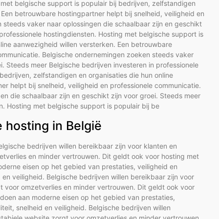
met belgische support is populair bij bedrijven, zelfstandigen
 Een betrouwbare hostingpartner helpt bij snelheid, veiligheid en
steeds vaker naar oplossingen die schaalbaar zijn en geschikt
 professionele hostingdiensten. Hosting met belgische support is
online aanwezigheid willen versterken. Een betrouwbare
le communicatie. Belgische ondernemingen zoeken steeds vaker
ei. Steeds meer Belgische bedrijven investeren in professionele
bedrijven, zelfstandigen en organisaties die hun online
r helpt bij snelheid, veiligheid en professionele communicatie.
 die schaalbaar zijn en geschikt zijn voor groei. Steeds meer
n. Hosting met belgische support is populair bij be
hosting in België
Belgische bedrijven willen bereikbaar zijn voor klanten en
tverlies en minder vertrouwen. Dit geldt ook voor hosting met
erne eisen op het gebied van prestaties, veiligheid en
d en veiligheid. Belgische bedrijven willen bereikbaar zijn voor
t voor omzetverlies en minder vertrouwen. Dit geldt ook voor
ldoen aan moderne eisen op het gebied van prestaties,
teit, snelheid en veiligheid. Belgische bedrijven willen
stabiele website zorgt voor omzetverlies en minder vertrouwen.