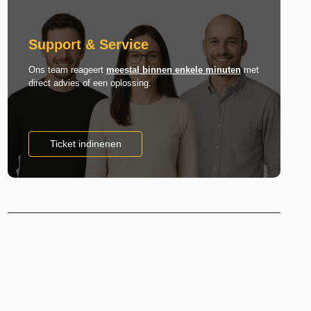
Support & Service
Ons team reageert
meestal binnen enkele minuten
met
direct advies of een oplossing.
Ticket indinenen