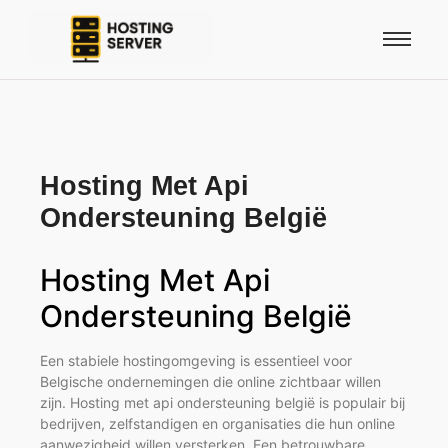
Hosting Met Api
Ondersteuning België
Hosting Met Api
Ondersteuning België
Een stabiele hostingomgeving is essentieel voor
Belgische ondernemingen die online zichtbaar willen
zijn. Hosting met api ondersteuning belgië is populair bij
bedrijven, zelfstandigen en organisaties die hun online
aanwezigheid willen versterken. Een betrouwbare