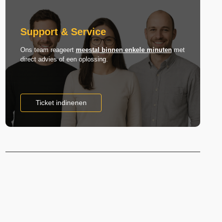
Support & Service
Ons team reageert
meestal binnen enkele minuten
met
direct advies of een oplossing.
Ticket indinenen