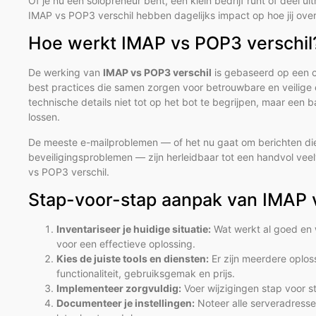
Of je nu een solopreneur bent, een klein bedrijf runt of deel
IMAP vs POP3 verschil hebben dagelijks impact op hoe jij overk
Hoe werkt IMAP vs POP3 verschil
De werking van
IMAP vs POP3 verschil
is gebaseerd op een co
best practices die samen zorgen voor betrouwbare en veilige 
technische details niet tot op het bot te begrijpen, maar een 
lossen.
De meeste e-mailproblemen — of het nu gaat om berichten die n
beveiligingsproblemen — zijn herleidbaar tot een handvol vee
vs POP3 verschil.
Stap-voor-stap aanpak van IMAP 
Inventariseer je huidige situatie:
Wat werkt al goed en 
voor een effectieve oplossing.
Kies de juiste tools en diensten:
Er zijn meerdere oplos
functionaliteit, gebruiksgemak en prijs.
Implementeer zorgvuldig:
Voer wijzigingen stap voor st
Documenteer je instellingen:
Noteer alle serveradresse