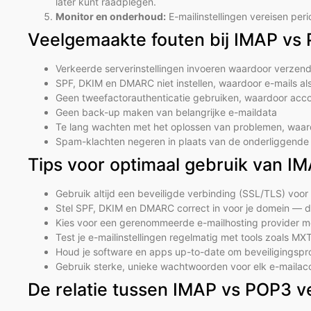
later kunt raadplegen.
Monitor en onderhoud:
E-mailinstellingen vereisen per
Veelgemaakte fouten bij IMAP vs 
Verkeerde serverinstellingen invoeren waardoor verzend
SPF, DKIM en DMARC niet instellen, waardoor e-mails 
Geen tweefactorauthenticatie gebruiken, waardoor acco
Geen back-up maken van belangrijke e-maildata
Te lang wachten met het oplossen van problemen, waar
Spam-klachten negeren in plaats van de onderliggende
Tips voor optimaal gebruik van I
Gebruik altijd een beveiligde verbinding (SSL/TLS) voo
Stel SPF, DKIM en DMARC correct in voor je domein — dit 
Kies voor een gerenommeerde e-mailhosting provider m
Test je e-mailinstellingen regelmatig met tools zoals MX
Houd je software en apps up-to-date om beveiligingsp
Gebruik sterke, unieke wachtwoorden voor elk e-mailacc
De relatie tussen IMAP vs POP3 ve