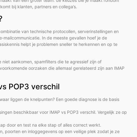
 uitmaakt van een groter team: de keuzes die je maakt rondom
omt bij klanten, partners en collega’s.
?
mbinatie van technische protocollen, serverinstellingen en
e-mailcommunicatie. In de meeste gevallen hoef je de
basiskennis helpt je problemen sneller te herkennen en op te
iet aankomen, spamfilters die te agressief zijn of
lvoorkomende oorzaken die allemaal gerelateerd zijn aan IMAP
vs POP3 verschil
waar liggen de knelpunten? Een goede diagnose is de basis
singen beschikbaar voor IMAP vs POP3 verschil. Vergelijk ze op
ap door en test na elke stap of alles correct werkt.
n, poorten en inloggegevens op een veilige plek zodat je ze