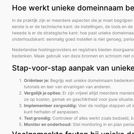
Hoe werkt unieke domeinnaam bed
In de praktijk zijn er meerdere aspecten die je moet begrijp
eerste is er de technische kant: de instellingen, de tools en de 
tweede is er de strategische kant: hoe past unieke domeinnaa
onderhoudskant: eenmalig goed instellen is niet genoeg; perio
Nederlandse hostingproviders en registrars bieden doorgaa
bedenken. Maak gebruik van deze bronnen en schroom niet om 
Stap-voor-stap aanpak van unie
Oriënteer je:
Begrijp wat unieke domeinnaam bedenken i
tutorials en leer van ervaringen van anderen.
Vergelijk je opties:
Er zijn vrijwel altijd meerdere man
ze op kosten, gemak en geschiktheid voor jouw situatie.
Implementeer zorgvuldig:
Voer de nodige stappen uit in
kunt herhalen of aanpassen.
Test grondig:
Controleer of alles werkt zoals bedoeld, b
Monitor en onderhoud:
Stel monitoring in en plan peri