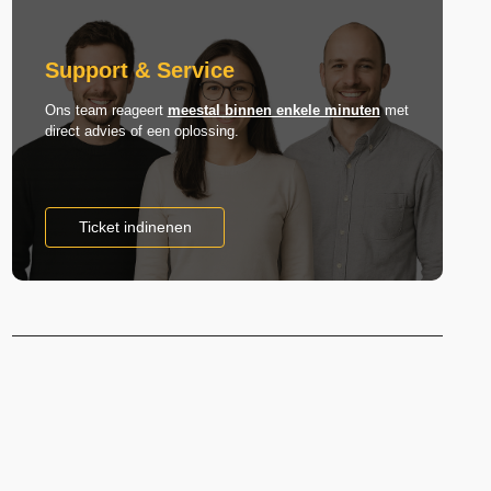
Support & Service
Ons team reageert
meestal binnen enkele minuten
met
direct advies of een oplossing.
Ticket indinenen