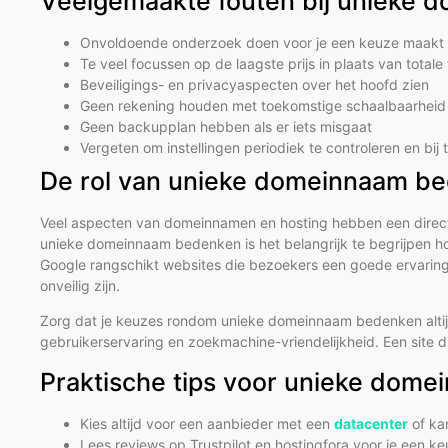
Veelgemaakte fouten bij unieke
Onvoldoende onderzoek doen voor je een keuze maakt
Te veel focussen op de laagste prijs in plaats van total
Beveiligings- en privacyaspecten over het hoofd zien
Geen rekening houden met toekomstige schaalbaarheid 
Geen backupplan hebben als er iets misgaat
Vergeten om instellingen periodiek te controleren en bij
De rol van unieke domeinnaam be
Veel aspecten van domeinnamen en hosting hebben een directe 
unieke domeinnaam bedenken is het belangrijk te begrijpen 
Google rangschikt websites die bezoekers een goede ervaring
onveilig zijn.
Zorg dat je keuzes rondom unieke domeinnaam bedenken altijd 
gebruikerservaring en zoekmachine-vriendelijkheid. Een site d
Praktische tips voor unieke dom
Kies altijd voor een aanbieder met een
datacenter
of ka
Lees reviews op Trustpilot en hostingfora voor je een k